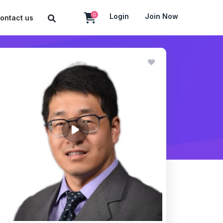
0
Login
Join Now
ontact us