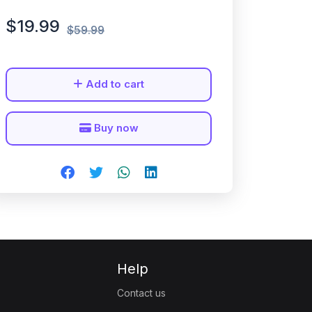
$19.99
$59.99
Add to cart
Buy now
Help
Contact us