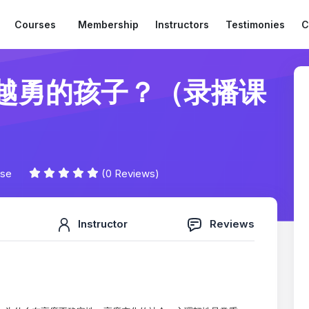
Courses
Membership
Instructors
Testimonies
C
越勇的孩子？（录播课
ese
(0 Reviews)
Instructor
Reviews