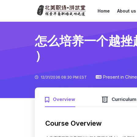
Home
About us
怎么培养一个越挫
）
Present in Chin
12/31/2036 08:30 PM EST
Overview
Curriculum
Course Overview