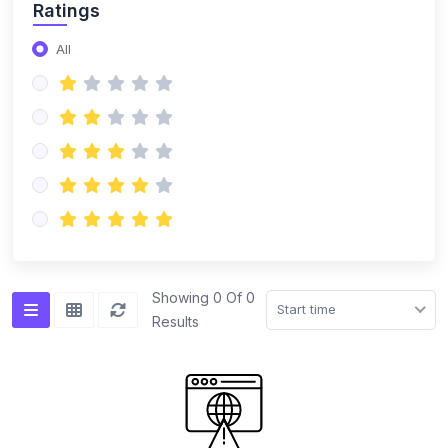
Ratings
All
Showing 0 Of 0
Start time
Results