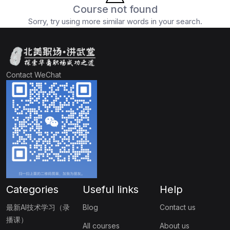
Course not found
Sorry, try using more similar words in your search.
Contact WeChat
Categories
Useful links
Help
最新AI技术学习（录
Blog
Contact us
播课）
All courses
About us